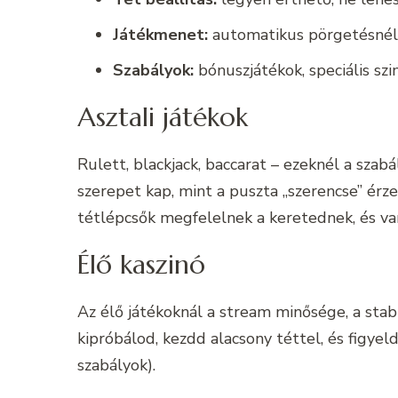
Játékmenet:
automatikus pörgetésnél 
Szabályok:
bónuszjátékok, speciális sz
Asztali játékok
Rulett, blackjack, baccarat – ezeknél a sza
szerepet kap, mint a puszta „szerencse” érze
tétlépcsők megfelelnek a keretednek, és va
Élő kaszinó
Az élő játékoknál a stream minősége, a stabi
kipróbálod, kezdd alacsony téttel, és figyeld
szabályok).