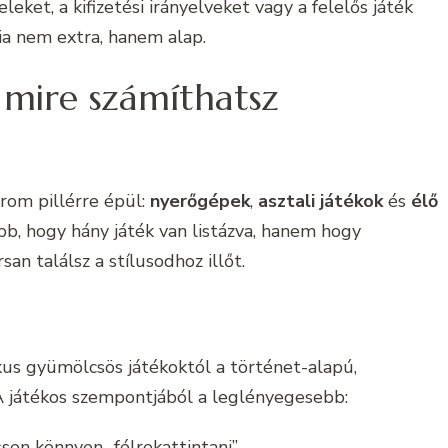
eket, a kifizetési irányelveket vagy a felelős játék
ncia nem extra, hanem alap.
: mire számíthatsz
árom pillérre épül:
nyerőgépek
,
asztali játékok
és
élő
bb, hogy hány játék van listázva, hanem hogy
an találsz a stílusodhoz illőt.
ikus gyümölcsös játékoktól a történet-alapú,
A játékos szempontjából a leglényegesebb:
sen könnyen „félrekattintani”.