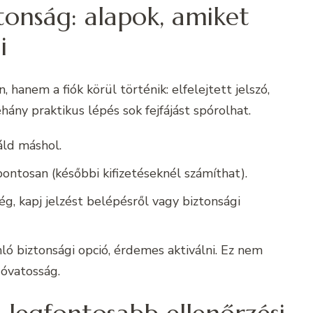
ztonság: alapok, amiket
i
hanem a fiók körül történik: elfelejtett jelszó,
ány praktikus lépés sok fejfájást spórolhat.
áld máshol.
ontosan (későbbi kifizetéseknél számíthat).
g, kapj jelzést belépésről vagy biztonsági
ó biztonsági opció, érdemes aktiválni. Ez nem
 óvatosság.