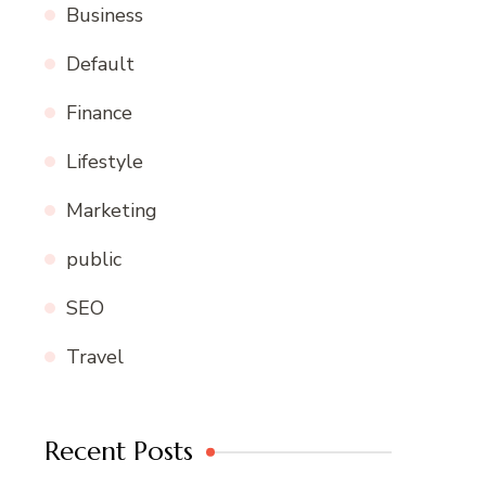
Business
Default
Finance
Lifestyle
Marketing
public
SEO
Travel
Recent Posts