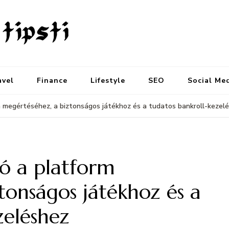
avel
Finance
Lifestyle
SEO
Social Me
m megértéséhez, a biztonságos játékhoz és a tudatos bankroll-kezel
ó a platform
tonságos játékhoz és a
zeléshez