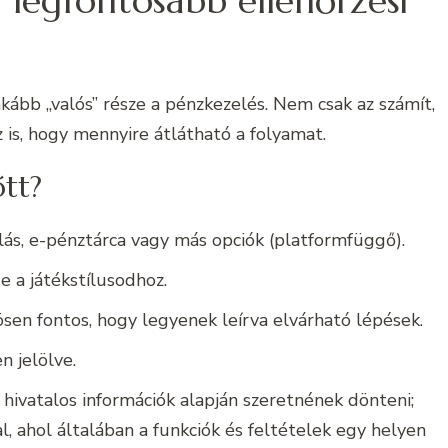
 a legfontosabb ellenőrzési
nkább „valós” része a pénzkezelés. Nem csak az számít,
is, hogy mennyire átlátható a folyamat.
őtt?
lás, e-pénztárca vagy más opciók (platformfüggő).
e a játékstílusodhoz.
ösen fontos, hogy legyenek leírva elvárható lépések.
 jelölve.
hivatalos információk alapján szeretnének dönteni;
l, ahol általában a funkciók és feltételek egy helyen