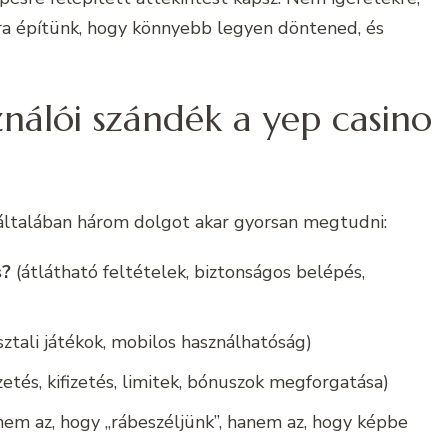
a építünk, hogy könnyebb legyen döntened, és
ználói szándék a yep casino
 általában három dolgot akar gyorsan megtudni:
s?
(átlátható feltételek, biztonságos belépés,
asztali játékok, mobilos használhatóság)
zetés, kifizetés, limitek, bónuszok megforgatása)
 nem az, hogy „rábeszéljünk”, hanem az, hogy képbe