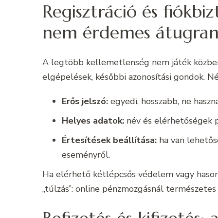
Regisztráció és fiókbi
nem érdemes átugran
A legtöbb kellemetlenség nem játék közben, 
elgépelések, későbbi azonosítási gondok. Néh
Erős jelszó:
egyedi, hosszabb, ne haszn
Helyes adatok:
név és elérhetőségek p
Értesítések beállítása:
ha van lehetősé
eseményről.
Ha elérhető kétlépcsős védelem vagy hasonl
„túlzás”: online pénzmozgásnál természetes