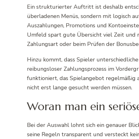
Ein strukturierter Auftritt ist deshalb ent
überladenen Menüs, sondern mit logisch auf
Auszahlungen, Promotions und Kontoeinstell
Umfeld spart gute Übersicht viel Zeit und 
Zahlungsart oder beim Prüfen der Bonusbe
Hinzu kommt, dass Spieler unterschiedliche 
reibungsloser Zahlungsprozess im Vordergru
funktioniert, das Spielangebot regelmäßig a
nicht erst lange gesucht werden müssen.
Woran man ein seriös
Bei der Auswahl lohnt sich ein genauer Bli
seine Regeln transparent und versteckt kei