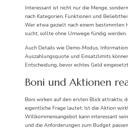
Interessant ist nicht nur die Menge, sonder
nach Kategorien, Funktionen und Beliebtheit 
Wer etwa gezielt nach einem bestimmten Her
sucht, sollte ohne Umwege fündig werden.
Auch Details wie Demo-Modus, Informations
Auszahlungsquote und Einsatzlimits können 
Entscheidung, bevor echtes Geld eingesetzt
Boni und Aktionen rea
Boni wirken auf den ersten Blick attraktiv, d
eigentliche Frage lautet: Ist die Aktion wirk
Willkommensangebot kann interessant sein
und die Anforderungen zum Budget passen.