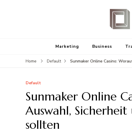
Marketing
Business
Tr
Sunmaker Online Casino: Worauf
Home
Default
Default
Sunmaker Online Cas
Auswahl, Sicherhei
sollten