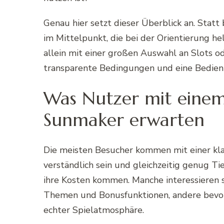
Genau hier setzt dieser Überblick an. Stat
im Mittelpunkt, die bei der Orientierung he
allein mit einer großen Auswahl an Slots od
transparente Bedingungen und eine Bedienu
Was Nutzer mit einem
Sunmaker erwarten
Die meisten Besucher kommen mit einer kla
verständlich sein und gleichzeitig genug Ti
ihre Kosten kommen. Manche interessieren 
Themen und Bonusfunktionen, andere bevorz
echter Spielatmosphäre.