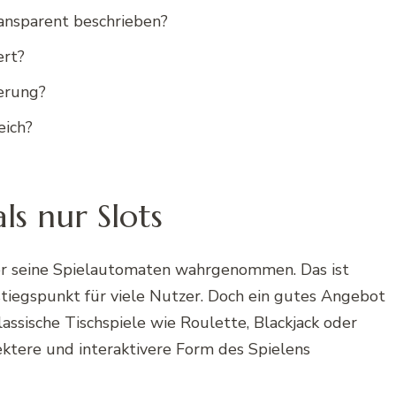
nsparent beschrieben?
ert?
ierung?
eich?
ls nur Slots
er seine Spielautomaten wahrgenommen. Das ist
nstiegspunkt für viele Nutzer. Doch ein gutes Angebot
klassische Tischspiele wie Roulette, Blackjack oder
rektere und interaktivere Form des Spielens