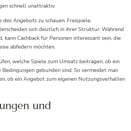
n schnell unattraktiv.
he des Angebots zu schauen. Freispiele,
rscheiden sich deutlich in ihrer Struktur. Während
nd, kann Cashback für Personen interessant sein, die
eise abfedern möchten.
fen, welche Spiele zum Umsatz beitragen, ob ein
che Bedingungen gebunden sind. So vermeidet man
en, ob ein Angebot zum eigenen Nutzungsverhalten
lungen und