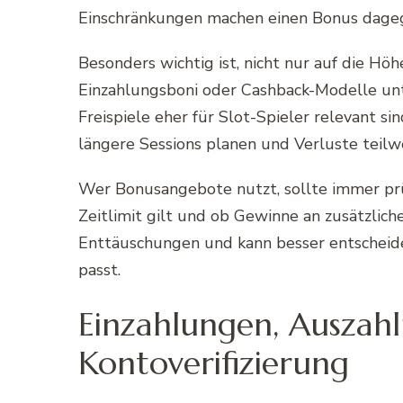
Einschränkungen machen einen Bonus dagege
Besonders wichtig ist, nicht nur auf die Hö
Einzahlungsboni oder Cashback-Modelle unte
Freispiele eher für Slot-Spieler relevant si
längere Sessions planen und Verluste teilw
Wer Bonusangebote nutzt, sollte immer prü
Zeitlimit gilt und ob Gewinne an zusätzli
Enttäuschungen und kann besser entscheid
passt.
Einzahlungen, Auszah
Kontoverifizierung