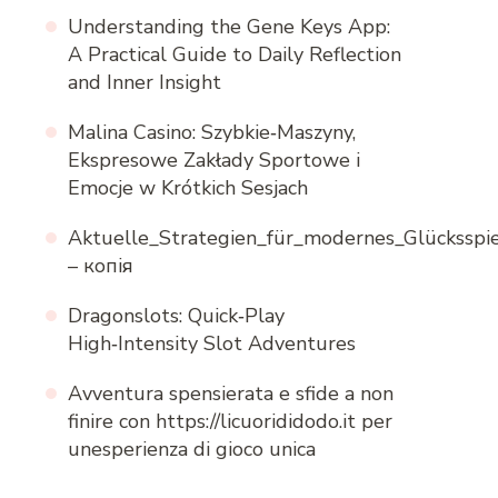
Understanding the Gene Keys App:
A Practical Guide to Daily Reflection
and Inner Insight
Malina Casino: Szybkie‑Maszyny,
Ekspresowe Zakłady Sportowe i
Emocje w Krótkich Sesjach
Aktuelle_Strategien_für_modernes_Glücksspi
– копія
Dragonslots: Quick‑Play
High‑Intensity Slot Adventures
Avventura spensierata e sfide a non
finire con https://licuorididodo.it per
unesperienza di gioco unica