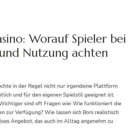
ino: Worauf Spieler bei
t und Nutzung achten
chte in der Regel nicht nur irgendeine Plattform
htlich und für den eigenen Spielstil geeignet ist.
Wichtiger sind oft Fragen wie: Wie funktioniert die
 zur Verfügung? Wie lassen sich Boni realistisch
öses Angebot, das auch im Alltag angenehm zu