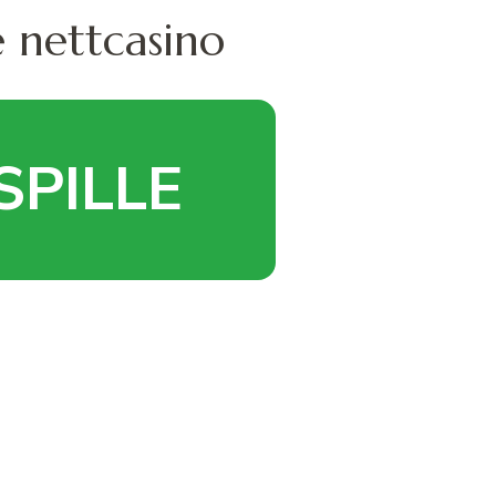
e nettcasino
SPILLE