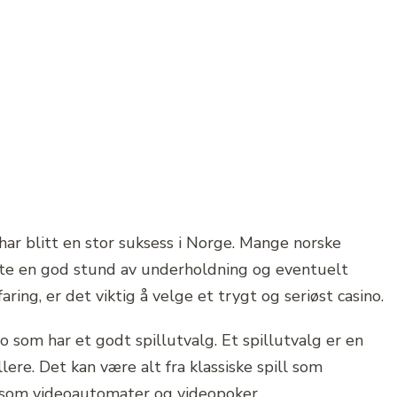
ar blitt en stor suksess i Norge. Mange norske
 nyte en god stund av underholdning og eventuelt
ing, er det viktig å velge et trygt og seriøst casino.
no som har et godt spillutvalg. Et spillutvalg er en
llere. Det kan være alt fra klassiske spill som
l som videoautomater og videopoker.