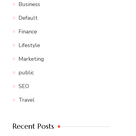
Business
Default
Finance
Lifestyle
Marketing
public
SEO
Travel
Recent Posts