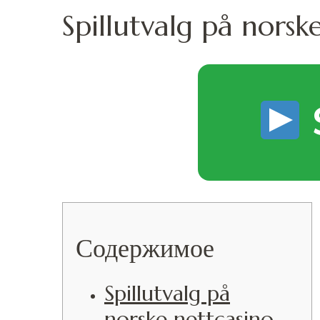
Spillutvalg på norsk
Содержимое
Spillutvalg på
norske nettcasino