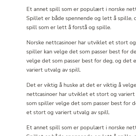
Et annet spill som er populært i norske nettc
Spillet er både spennende og lett å spille,
spill som er lett å forstå og spille.
Norske nettcasinoer har utviklet et stort og
spiller kan velge det som passer best for de
velge det som passer best for deg, og det er
variert utvalg av spill.
Det er viktig å huske at det er viktig å velg
nettcasinoer har utviklet et stort og variert
som spiller velge det som passer best for de
et stort og variert utvalg av spill.
Et annet spill som er populært i norske nettc