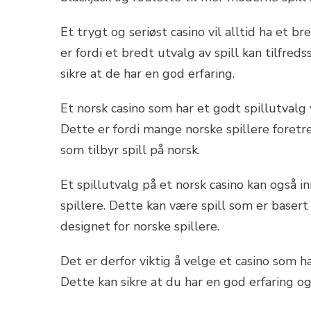
Et trygt og seriøst casino vil alltid ha et bre
er fordi et bredt utvalg av spill kan tilfred
sikre at de har en god erfaring.
Et norsk casino som har et godt spillutvalg v
Dette er fordi mange norske spillere foretre
som tilbyr spill på norsk.
Et spillutvalg på et norsk casino kan også i
spillere. Dette kan være spill som er basert
designet for norske spillere.
Det er derfor viktig å velge et casino som h
Dette kan sikre at du har en god erfaring og