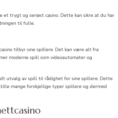
ge et trygt og seriøst casino. Dette kan sikre at du har
ingen til fulle.
asino tilbyr sine spillere. Det kan være alt fra
il mer moderne spill som videoautomater og
dt utvalg av spill til rådighet for sine spillere. Dette
sstille mange forskjellige typer spillere og dermed
nettcasino