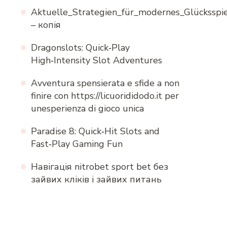
Aktuelle_Strategien_für_modernes_Glücksspi
– копія
Dragonslots: Quick‑Play
High‑Intensity Slot Adventures
Avventura spensierata e sfide a non
finire con https://licuorididodo.it per
unesperienza di gioco unica
Paradise 8: Quick‑Hit Slots and
Fast‑Play Gaming Fun
Навігація nitrobet sport bet без
зайвих кліків і зайвих питань