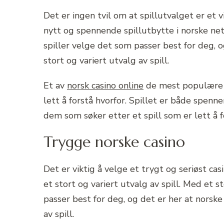
Det er ingen tvil om at spillutvalget er et v
nytt og spennende spillutbytte i norske net
spiller velge det som passer best for deg, o
stort og variert utvalg av spill.
Et av
norsk casino online
de mest populære sp
lett å forstå hvorfor. Spillet er både spenne
dem som søker etter et spill som er lett å fo
Trygge norske casino
Det er viktig å velge et trygt og seriøst cas
et stort og variert utvalg av spill. Med et 
passer best for deg, og det er her at norske
av spill.