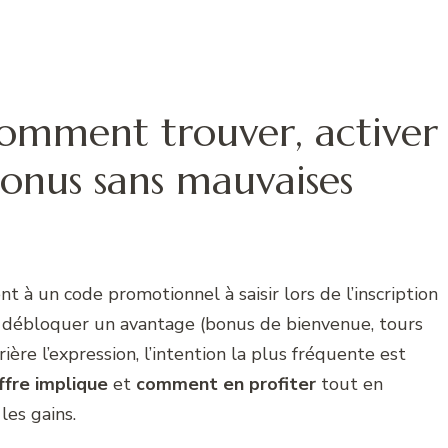
comment trouver, activer
bonus sans mauvaises
à un code promotionnel à saisir lors de l’inscription
de débloquer un avantage (bonus de bienvenue, tours
ière l’expression, l’intention la plus fréquente est
offre implique
et
comment en profiter
tout en
les gains.