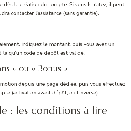
dès la création du compte. Si vous le ratez, il peut
udra contacter l’assistance (sans garantie).
aiement, indiquez le montant, puis vous avez un
 là qu’un code de dépôt est validé.
ons » ou « Bonus »
promotion depuis une page dédiée, puis vous effectuez
mpte (activation avant dépôt, ou l’inverse).
e : les conditions à lire