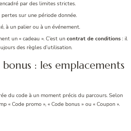
encadré par des limites strictes.
 pertes sur une période donnée.
vité, à un palier ou à un événement.
ment un « cadeau ». C’est un
contrat de conditions
: il
ours des règles d’utilisation.
e bonus : les emplacements
rée du code à un moment précis du parcours. Selon
hamp « Code promo », « Code bonus » ou « Coupon ».