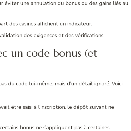
ur éviter une annulation du bonus ou des gains liés au
part des casinos affichent un indicateur.
validation des exigences et des vérifications.
ec un code bonus (et
as du code lui-même, mais d’un détail ignoré. Voici
vait être saisi à l’inscription, le dépôt suivant ne
 certains bonus ne s’appliquent pas à certaines