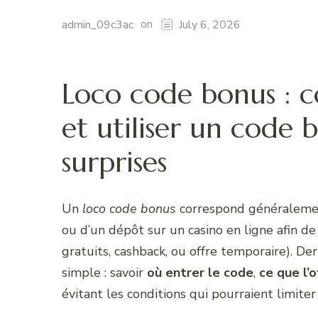
on
admin_09c3ac
July 6, 2026
Loco code bonus : 
et utiliser un code 
surprises
Un
loco code bonus
correspond généralement 
ou d’un dépôt sur un casino en ligne afin 
gratuits, cashback, ou offre temporaire). Derr
simple : savoir
où entrer le code
,
ce que l’
évitant les conditions qui pourraient limiter 