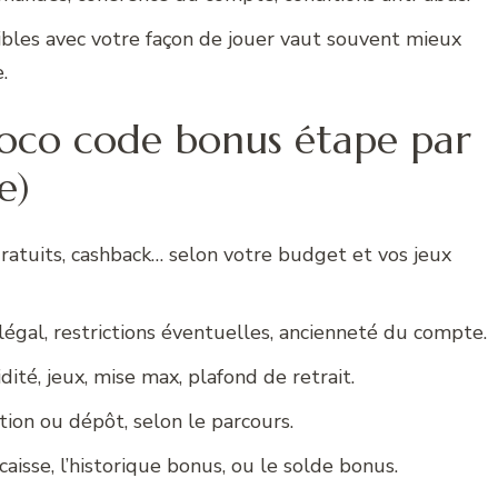
ibles avec votre façon de jouer vaut souvent mieux
.
loco code bonus étape par
e)
gratuits, cashback… selon votre budget et vos jeux
légal, restrictions éventuelles, ancienneté du compte.
dité, jeux, mise max, plafond de retrait.
ption ou dépôt, selon le parcours.
 caisse, l’historique bonus, ou le solde bonus.