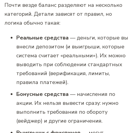
Почти везде баланс разделяют на несколько
категорий. Детали зависят от правил, но
логика обычно такая:
Реальные средства
— деньги, которые вы
внесли депозитом (и выигрыши, которые
система считает «реальными»). Их можно
выводить при соблюдении стандартных
требований (верификация, лимиты,
правила платежей).
Бонусные средства
— начисления по
акции. Их нельзя вывести сразу: нужно
выполнить требования по обороту
(вейджер) и другие ограничения.
Выигрыши с фриспинов
— могут