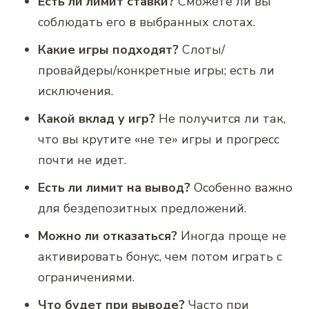
Есть ли лимит ставки?
Сможете ли вы
соблюдать его в выбранных слотах.
Какие игры подходят?
Слоты/
провайдеры/конкретные игры; есть ли
исключения.
Какой вклад у игр?
Не получится ли так,
что вы крутите «не те» игры и прогресс
почти не идет.
Есть ли лимит на вывод?
Особенно важно
для бездепозитных предложений.
Можно ли отказаться?
Иногда проще не
активировать бонус, чем потом играть с
ограничениями.
Что будет при выводе?
Часто при