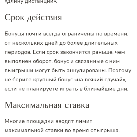
«длину дистанции».
Срок действия
Бонусы почти всегда ограничены по времени:
от нескольких дней до более длительных
периодов. Если срок закончится раньше, чем
выполнен оборот, бонус и связанные с ним
выигрыши могут быть аннулированы. Поэтому
не берите крупный бонус «на всякий случай»,
если не планируете играть в ближайшие дни.
Максимальная ставка
Многие площадки вводят лимит
максимальной ставки во время отыгрыша.