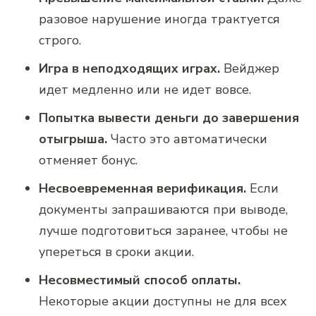
разовое нарушение иногда трактуется
строго.
Игра в неподходящих играх.
Вейджер
идет медленно или не идет вовсе.
Попытка вывести деньги до завершения
отыгрыша.
Часто это автоматически
отменяет бонус.
Несвоевременная верификация.
Если
документы запрашиваются при выводе,
лучше подготовиться заранее, чтобы не
упереться в сроки акции.
Несовместимый способ оплаты.
Некоторые акции доступны не для всех