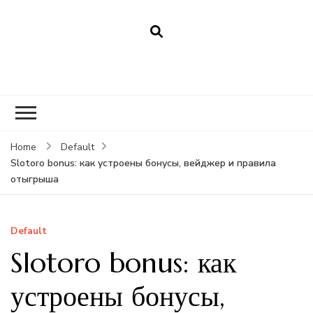
Home
Default
Slotoro bonus: как устроены бонусы, вейджер и правила
отыгрыша
Default
Slotoro bonus: как
устроены бонусы,