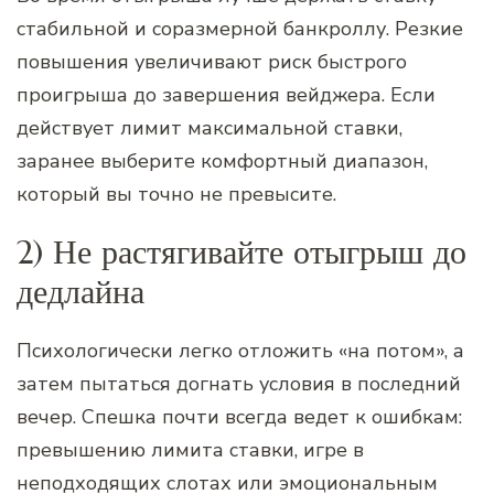
стабильной и соразмерной банкроллу. Резкие
повышения увеличивают риск быстрого
проигрыша до завершения вейджера. Если
действует лимит максимальной ставки,
заранее выберите комфортный диапазон,
который вы точно не превысите.
2) Не растягивайте отыгрыш до
дедлайна
Психологически легко отложить «на потом», а
затем пытаться догнать условия в последний
вечер. Спешка почти всегда ведет к ошибкам:
превышению лимита ставки, игре в
неподходящих слотах или эмоциональным