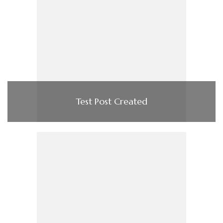
Test Post Created