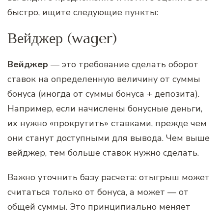
быстро, ищите следующие пункты:
Вейджер (wager)
Вейджер
— это требование сделать оборот
ставок на определенную величину от суммы
бонуса (иногда от суммы бонуса + депозита).
Например, если начислены бонусные деньги,
их нужно «прокрутить» ставками, прежде чем
они станут доступными для вывода. Чем выше
вейджер, тем больше ставок нужно сделать.
Важно уточнить базу расчета: отыгрыш может
считаться только от бонуса, а может — от
общей суммы. Это принципиально меняет