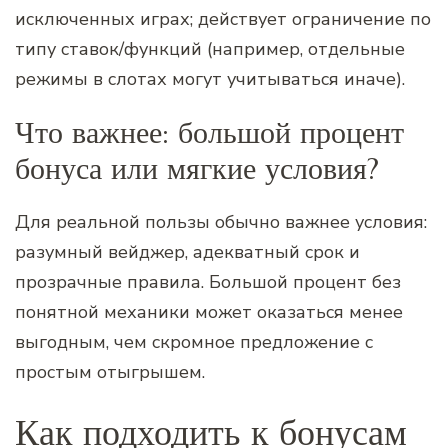
исключенных играх; действует ограничение по
типу ставок/функций (например, отдельные
режимы в слотах могут учитываться иначе).
Что важнее: большой процент
бонуса или мягкие условия?
Для реальной пользы обычно важнее условия:
разумный вейджер, адекватный срок и
прозрачные правила. Большой процент без
понятной механики может оказаться менее
выгодным, чем скромное предложение с
простым отыгрышем.
Как подходить к бонусам