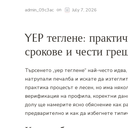
on
admin_09c3ac
July 7, 2026
YEP теглене: практич
срокове и чести гре
Търсенето „yep теглене“ най-често идва,
натрупали печалба и искате да изтеглит
практика процесът е лесен, но има няко
верификация на профила, коректни данн
долу ще намерите ясно обяснение как ра
предварително и как да избегнете типи