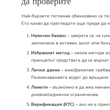
да проверите
Най-бързите тегления обикновено са тез
Ето какво да прегледате още преди да н
Наличен баланс
– уверете се, че сум
заключена в активен залог или бону
Избраният метод
– някои методи из
принципът средствата да се върнат 
Лични данни
– име/фамилия трябва 
Разминаванията водят до връщане н
Лимити
– възможно е да има миним
дневни/седмични ограничения.
Верификация (KYC)
– ако не е прик