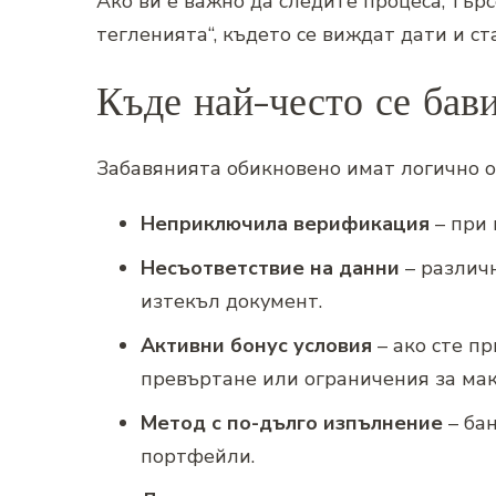
Ако ви е важно да следите процеса, тър
тегленията“, където се виждат дати и ст
Къде най-често се бави
Забавянията обикновено имат логично о
Неприключила верификация
– при 
Несъответствие на данни
– различн
изтекъл документ.
Активни бонус условия
– ако сте пр
превъртане или ограничения за мак
Метод с по-дълго изпълнение
– бан
портфейли.