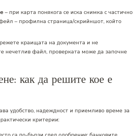
не
– при карта понякога се иска снимка с частично
тфейл – профилна страница/скрийншот, който
 режете краищата на документа и не
е нечетлив файл, проверката може да започне
ене: как да решите кое е
тава удобство, надеждност и приемливо време за
рактически критерии:
сто са по-бързи след одобрение; банковите