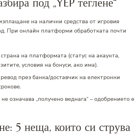
збира под „YEP теглене“
 изплащане на налични средства от игровия
од. При онлайн платформи обработката почти
 страна на платформата (статус на акаунта,
итите, условия на бонуси, ако има).
ревод през банка/доставчик на електронни
срокове.
 не означава „получено веднага“ – одобрението е
не: 5 неща, които си струва