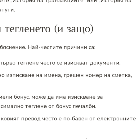
сете „История на транзакциите“ или „История на
атути.
 тегленето (и защо)
бяснение. Най-честите причини са:
първо теглене често се изискват документи.
о изписване на имена, грешен номер на сметка,
иели бонус, може да има изискване за
симално теглене от бонус печалби.
ковият превод често е по-бавен от електронните