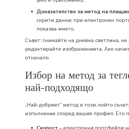
(ако е приложимо).
Доказателство за метод на плаща
скрити данни; при електронен пор
показва името.
Съвет: снимайте на дневна светлина, не
редактирайте изображенията. Ако качит
отначало.
Избор на метод за тегл
най-подходящо
„Най-добрият“ метод е този, който съче
изпълнение според вашия профил. Ето п
Скорост
– електронни портфейли че