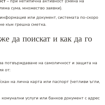
ост
– при нетипична активност (смяна на
оляма сума, множество заявки).
 информация или документ, системата по-скоро
сне към грешна сметка.
е да поискат и как да го
за потвърждаване на самоличност и защита на
я от:
скан на лична карта или паспорт (четливи ъгли,
а комунални услуги или банков документ с адрес