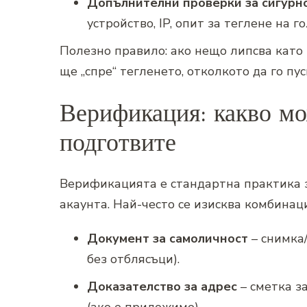
Допълнителни проверки за сигурн
устройство, IP, опит за теглене на г
Полезно правило: ако нещо липсва като
ще „спре“ тегленето, отколкото да го пу
Верификация: какво мож
подготвите
Верификацията е стандартна практика 
акаунта. Най-често се изисква комбинаци
Документ за самоличност
– снимка/
без отблясъци).
Доказателство за адрес
– сметка з