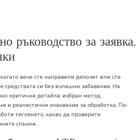
но ръководство за заявка,
шки
 когато вече сте направили депозит или сте
е средствата си без излишни забавяния. На
лко критични детайла: избран метод,
и и реалистични очаквания за обработка. По-
боти тегленето, какво да проверите
чните спънки.