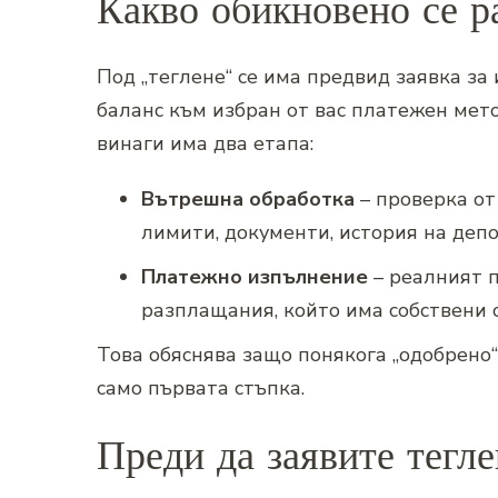
Какво обикновено се ра
Под „теглене“ се има предвид заявка за
баланс към избран от вас платежен мет
винаги има два етапа:
Вътрешна обработка
– проверка от
лимити, документи, история на депоз
Платежно изпълнение
– реалният п
разплащания, който има собствени 
Това обяснява защо понякога „одобрено“
само първата стъпка.
Преди да заявите тегле