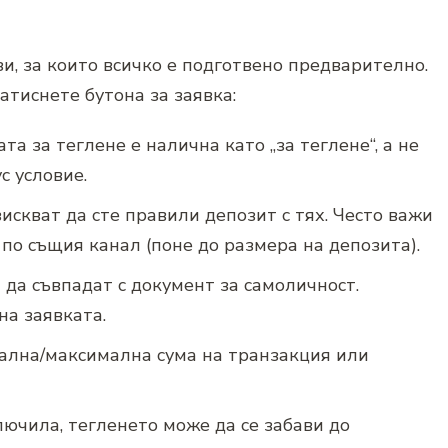
и, за които всичко е подготвено предварително.
атиснете бутона за заявка:
ата за теглене е налична като „за теглене“, а не
с условие.
искват да сте правили депозит с тях. Често важи
по същия канал (поне до размера на депозита).
да съвпадат с документ за самоличност.
а заявката.
ална/максимална сума на транзакция или
лючила, тегленето може да се забави до