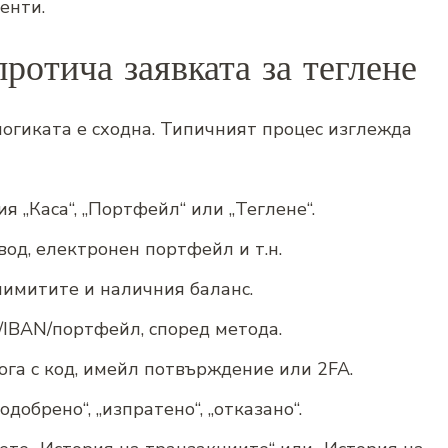
енти.
протича заявката за теглене
логиката е сходна. Типичният процес изглежда
я „Каса“, „Портфейл“ или „Теглене“.
вод, електронен портфейл и т.н.
лимитите и наличния баланс.
/IBAN/портфейл, според метода.
ога с код, имейл потвърждение или 2FA.
„одобрено“, „изпратено“, „отказано“.