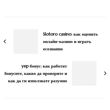
Post
Navigation
Slotoro casino: как оценить
онлайн-казино и играть
осознанно
yep бонус: как работят
бонусите, какво да проверите и
как да ги използвате разумно