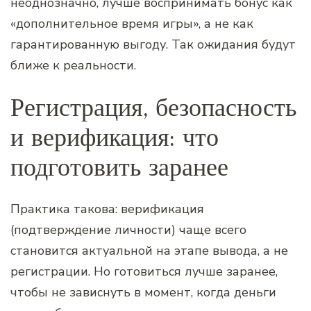
неоднозначно, лучше воспринимать бонус как
«дополнительное время игры», а не как
гарантированную выгоду. Так ожидания будут
ближе к реальности.
Регистрация, безопасность
и верификация: что
подготовить заранее
Практика такова: верификация
(подтверждение личности) чаще всего
становится актуальной на этапе вывода, а не
регистрации. Но готовиться лучше заранее,
чтобы не зависнуть в момент, когда деньги