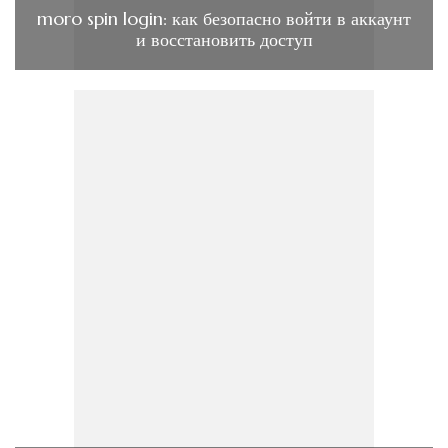
moro spin login: как безопасно войти в аккаунт
и восстановить доступ