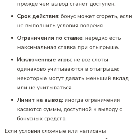
прежде чем вывод станет доступен.
Срок действия
: бонус может сгореть, если
не выполнить условия вовремя.
Ограничения по ставке
: нередко есть
максимальная ставка при отыгрыше.
Исключенные игры
: не все слоты
одинаково учитываются в отыгрыше;
некоторые могут давать меньший вклад
или не учитываться.
Лимит на вывод
: иногда ограничения
касаются суммы, доступной к выводу с
бонусных средств.
Если условия сложные или написаны