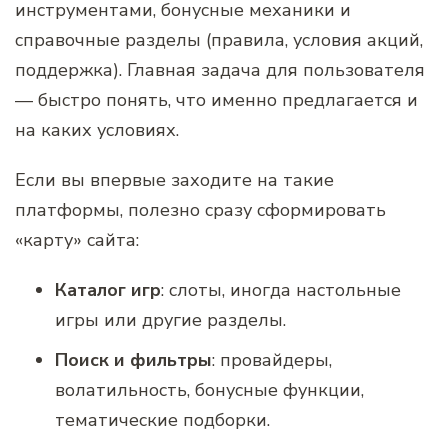
инструментами, бонусные механики и
справочные разделы (правила, условия акций,
поддержка). Главная задача для пользователя
— быстро понять, что именно предлагается и
на каких условиях.
Если вы впервые заходите на такие
платформы, полезно сразу сформировать
«карту» сайта:
Каталог игр
: слоты, иногда настольные
игры или другие разделы.
Поиск и фильтры
: провайдеры,
волатильность, бонусные функции,
тематические подборки.