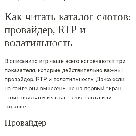
Как читать каталог слотов:
провайдер, RTP и
волатильность
В описаниях игр чаще всего встречаются три
показателя, которые действительно важны:
провайдер, RTP и волатильность. Даже если
на сайте они вынесены не на первый экран,
стоит поискать их в карточке слота или
справке.
Провайдер