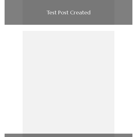
Test Post Created