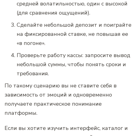
средней волатильностью, один с высокой
(для сравнения ощущений).
Сделайте небольшой депозит и поиграйте
на фиксированной ставке, не повышая ее
«в погоне».
Проверьте работу кассы: запросите вывод
небольшой суммы, чтобы понять сроки и
требования.
По такому сценарию вы не ставите себя в
зависимость от эмоций и одновременно
получаете практическое понимание
платформы.
Если вы хотите изучить интерфейс, каталог и