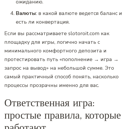
ожиданию.
Валюты
: в какой валюте ведется баланс и
есть ли конвертация.
Если вы рассматриваете slotoroit.com как
площадку для игры, логично начать с
минимального комфортного депозита и
протестировать путь «пополнение → игра →
запрос на вывод» на небольшой сумме. Это
самый практичный способ понять, насколько
процессы прозрачны именно для вас.
Ответственная игра:
простые правила, которые
работают