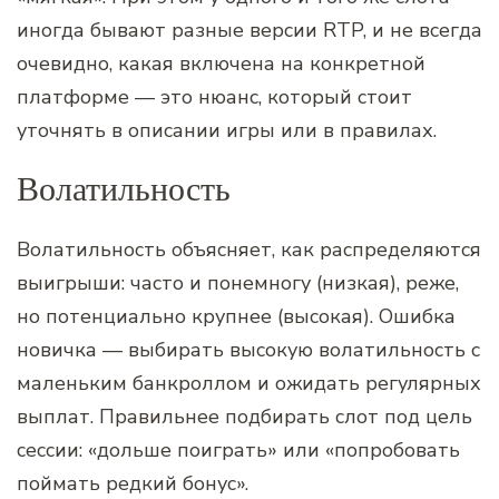
иногда бывают разные версии RTP, и не всегда
очевидно, какая включена на конкретной
платформе — это нюанс, который стоит
уточнять в описании игры или в правилах.
Волатильность
Волатильность объясняет, как распределяются
выигрыши: часто и понемногу (низкая), реже,
но потенциально крупнее (высокая). Ошибка
новичка — выбирать высокую волатильность с
маленьким банкроллом и ожидать регулярных
выплат. Правильнее подбирать слот под цель
сессии: «дольше поиграть» или «попробовать
поймать редкий бонус».