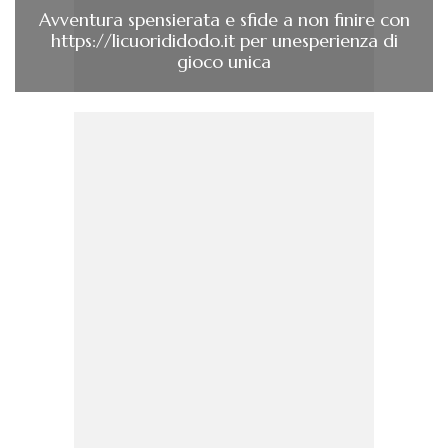
Avventura spensierata e sfide a non finire con
https://licuorididodo.it per unesperienza di
gioco unica