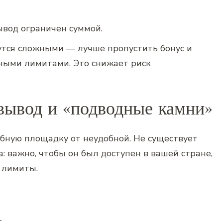
ывод ограничен суммой.
утся сложными — лучше пропустить бонус и
тными лимитами. Это снижает риск
вывод и «подводные камни»
обную площадку от неудобной. Не существует
: важно, чтобы он был доступен в вашей стране,
 лимиты.
.