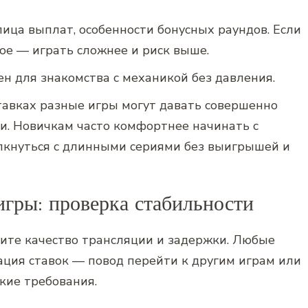
блица выплат, особенности бонусных раундов. Если
ое — играть сложнее и риск выше.
зен для знакомства с механикой без давления.
тавках разные игры могут давать совершенно
и. Новичкам часто комфортнее начинать с
олкнуться с длинными сериями без выигрышей и
игры: проверка стабильности
ните качество трансляции и задержки. Любые
ация ставок — повод перейти к другим играм или
кие требования.