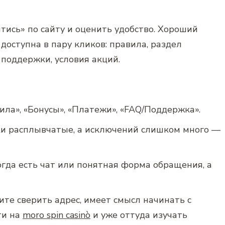
тись» по сайту и оценить удобство. Хороший
оступна в пару кликов: правила, раздел
 поддержки, условия акций.
вила», «Бонусы», «Платежи», «FAQ/Поддержка».
ки расплывчатые, а исключений слишком много —
когда есть чат или понятная форма обращения, а
те сверить адрес, имеет смысл начинать с
ти на
moro spin casinò
и уже оттуда изучать