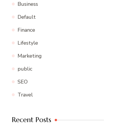
Business
Default
Finance
Lifestyle
Marketing
public
SEO
Travel
Recent Posts