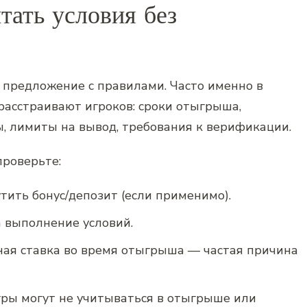
тать условия без
а предложение с правилами. Часто именно в
расстраивают игроков: сроки отыгрыша,
, лимиты на вывод, требования к верификации.
проверьте:
утить бонус/депозит (если применимо).
на выполнение условий.
ная ставка во время отыгрыша — частая причина
гры могут не учитываться в отыгрыше или