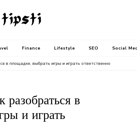
avel
Finance
Lifestyle
SEO
Social Me
ться в площадке, выбрать игры и играть ответственно
к разобраться в
гры и играть