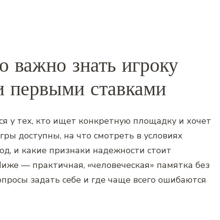
то важно знать игроку
и первыми ставками
я у тех, кто ищет конкретную площадку и хочет
игры доступны, на что смотреть в условиях
од, и какие признаки надежности стоит
 Ниже — практичная, «человеческая» памятка без
опросы задать себе и где чаще всего ошибаются