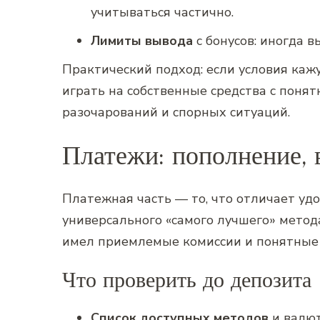
учитываться частично.
Лимиты вывода
с бонусов: иногда в
Практический подход: если условия каж
играть на собственные средства с поня
разочарований и спорных ситуаций.
Платежи: пополнение, 
Платежная часть — то, что отличает уд
универсального «самого лучшего» метода
имел приемлемые комиссии и понятные
Что проверить до депозита
Список доступных методов
и валют