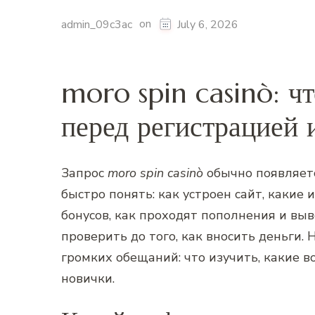
on
admin_09c3ac
July 6, 2026
moro spin casinò: ч
перед регистрацией 
Запрос
moro spin casinò
обычно появляетс
быстро понять: как устроен сайт, какие 
бонусов, как проходят пополнения и выв
проверить до того, как вносить деньги.
громких обещаний: что изучить, какие в
новички.