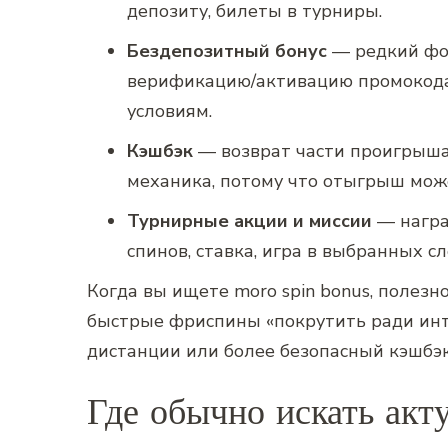
депозиту, билеты в турниры.
Бездепозитный бонус
— редкий фор
верификацию/активацию промокода 
условиям.
Кэшбэк
— возврат части проигрыша 
механика, потому что отыгрыш может
Турнирные акции и миссии
— награ
спинов, ставка, игра в выбранных сл
Когда вы ищете moro spin bonus, полезн
быстрые фриспины «покрутить ради инте
дистанции или более безопасный кэшбэк
Где обычно искать акт