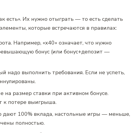
к есть». Их нужно отыграть — то есть сделать
элементы, которые встречаются в правилах:
та. Например, «х40» означает, что нужно
 превышающую бонус (или бонус+депозит —
ый надо выполнить требования. Если не успеть,
аннулированы.
 на размер ставки при активном бонусе.
 к потере выигрыша.
о дают 100% вклада, настольные игры — меньше,
ючены полностью.